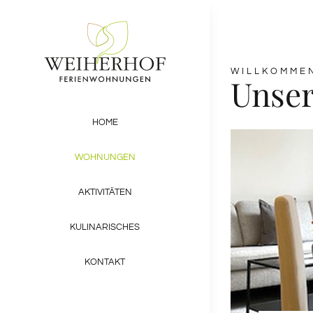
Zum
Inhalt
springen
WILLKOMME
Unse
HOME
WOHNUNGEN
AKTIVITÄTEN
KULINARISCHES
KONTAKT