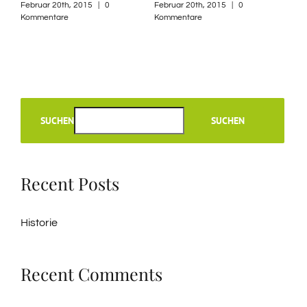
re
Februar 20th, 2015
|
0
Februar 20th, 2015
|
0
Mai 
Kommentare
Kommentare
SUCHEN
SUCHEN
Recent Posts
Historie
Recent Comments