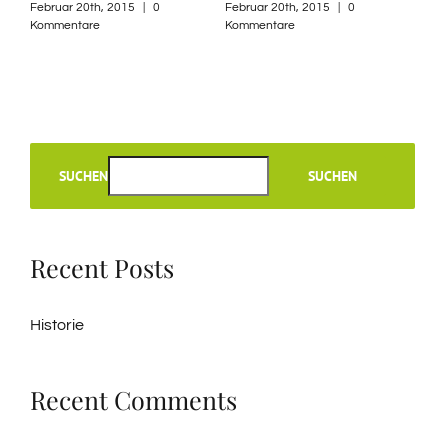
odi
Februar 20th, 2015
|
0
Februar 20th, 2015
|
0
Kommentare
Kommentare
re
Febr
Komm
SUCHEN
SUCHEN
Recent Posts
Historie
Recent Comments